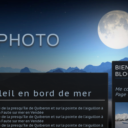
KPHOTO
BIE
BLO
Me co
leil en bord de mer
Page 