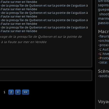
un-ois
sapins
guepie
shoot
marmo
passio
Macr
-fleur
uvage de la presqu'île de Quiberon et sur la pointe de
-
orchi
on à la Faute sur mer en Vendée
-prox
-L' A
-L'
hiv
-P
rin
-l'été:
Scèn
-
solit
1
2
>
>>
Voya