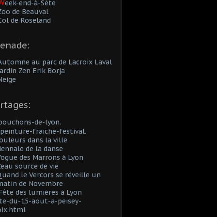
W
eek-end-à-Sète
Zoo de Beauval
Col de Roseland
enade:
Automne au parc de Lacroix Laval
Jardin Zen Erik Borja
Neige
rtages:
bouchons-de-lyon.
peinture-fraiche-festival.
ouleurs dans la ville
iennale de la danse
Vogue des Marrons à Lyon
'eau source de vie
uand le Vercors se réveille un
 matin de Novembre
Fête des lumières à Lyon
te-du-15-aout-a-peisey-
oix.html