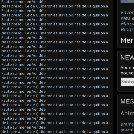
Favor
Mes 
Marcy
Blog
Merc
NEW
Abonne
nouvea
Email
MES
Anim
Brame 
jeux-d