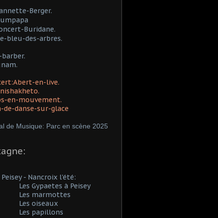
eannette-Berger.
umpapa
oncert-Buridane.
le-bleu-des-arbres.
l-barber.
unam.
ert:
Abert-en-live.
nishakheto.
ps-en-mouvement.
a-de-danse-sur-glace
val de Musique: Parc en scène 2025
agne:
y - Nancroix l'été:
Les Gypaetes à Peisey
Les marmottes
Les oiseaux
Les papillons