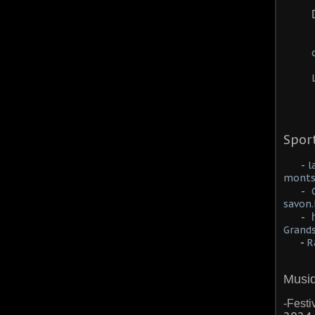
Sport
-
l
monts
-
savon
-
Grands
-
Ra
Musiq
-Festi