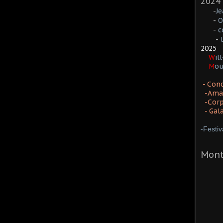
2024
-
J
-
O
-
c
-
2025
W
il
M
o
- Conc
-A
ma
-C
or
- G
al
-Festi
Mont
Peise