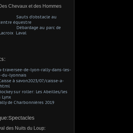
Des Chevaux et des Hommes
Sauts d'obstacle au
centre équestre
Débardage au parc de
Lacroix Laval
s:
a-traversee-de-lyon-rally-dans-les-
-du-lyonnais
Caisse à savon2023/07/caisse-a-
.html
h
ockey sur roller: Les Abeilles/les
 Lynx
lly de Charbonnières 2019
ue:Spectacles
val des Nuits du Loup: