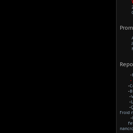
Prom
Repo
-
-
-
C
-
B
-
-
L
-
Q
froid
-
fe
nancr