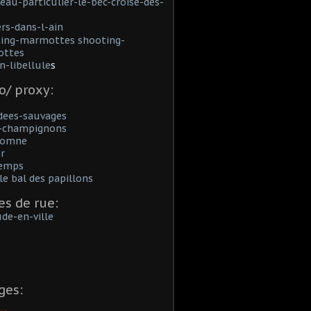
eau-particulier-le-bec-croise-des-
rs-dans-l-ain
ing-marmottes shooting-
ttes
n-libellule
s
o/ proxy:
s
dees-sauvages
i-champignons
utomne
er
temps
 le bal des papillons
es de rue:
ude-en-ville
ges: