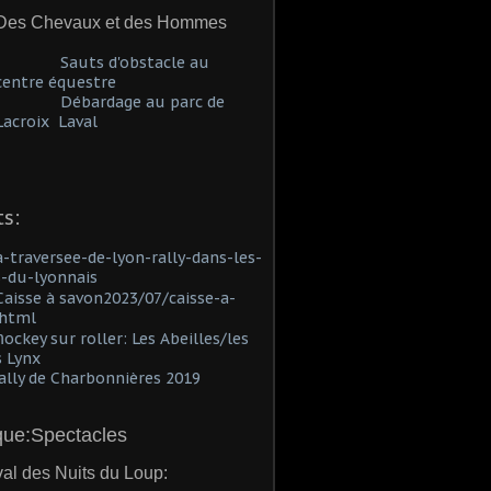
Des Chevaux et des Hommes
Sauts d'obstacle au
centre équestre
Débardage au parc de
Lacroix Laval
s:
a-traversee-de-lyon-rally-dans-les-
-du-lyonnais
Caisse à savon2023/07/caisse-a-
.html
h
ockey sur roller: Les Abeilles/les
 Lynx
lly de Charbonnières 2019
ue:Spectacles
val des Nuits du Loup: