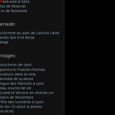
W
eek-end-à-Sète
Zoo de Beauval
Col de Roseland
enade:
Automne au parc de Lacroix Laval
Jardin Zen Erik Borja
Neige
rtages:
bouchons-de-lyon.
peinture-fraiche-festival.
ouleurs dans la ville
iennale de la danse
Vogue des Marrons à Lyon
'eau source de vie
uand le Vercors se réveille un
 matin de Novembre
Fête des lumières à Lyon
te-du-15-aout-a-peisey-
oix.html