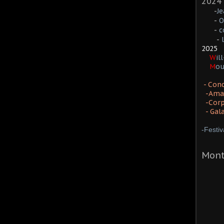
2024
-
J
-
O
-
c
-
2025
W
il
M
o
- Conc
-A
ma
-C
or
- G
al
-Festi
Mont
Peise