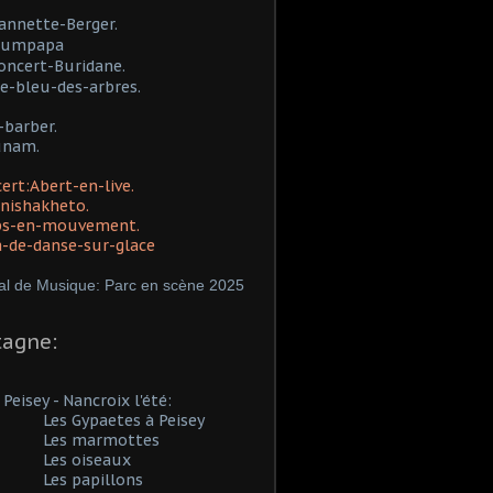
eannette-Berger.
umpapa
oncert-Buridane.
le-bleu-des-arbres.
l-barber.
unam.
ert:
Abert-en-live.
nishakheto.
ps-en-mouvement.
a-de-danse-sur-glace
val de Musique: Parc en scène 2025
agne:
y - Nancroix l'été:
Les Gypaetes à Peisey
Les marmottes
Les oiseaux
Les papillons