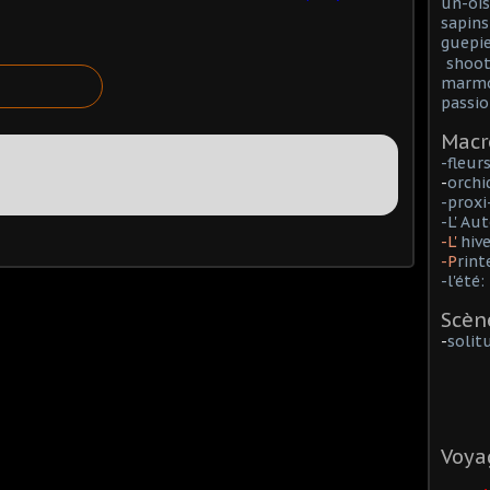
un-ois
sapins
guepie
shoot
marmo
passio
Macr
-fleur
-
orchi
-prox
-L' A
-L'
hiv
-P
rin
-l'été:
Scèn
-
solit
Voya