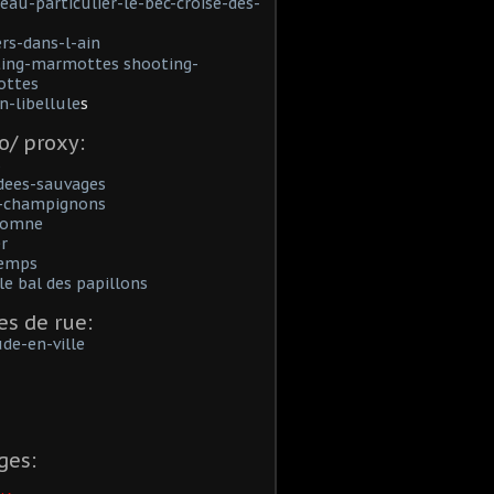
eau-particulier-le-bec-croise-des-
rs-dans-l-ain
ing-marmottes shooting-
ttes
n-libellule
s
o/ proxy:
s
dees-sauvages
i-champignons
utomne
er
temps
 le bal des papillons
es de rue:
ude-en-ville
ges: