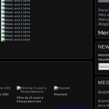
Favor
Mes 
Marcy
Blog
Merc
NEW
Abonne
nouvea
Email
MES
Anim
e 2025
Mounam
Fête du 15 aout à
Brame 
Peisey Nancroix
jeux-d
Macro/proxy Fleurs