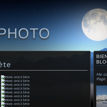
KPHOTO
BIE
BLO
ète
Me co
Page 