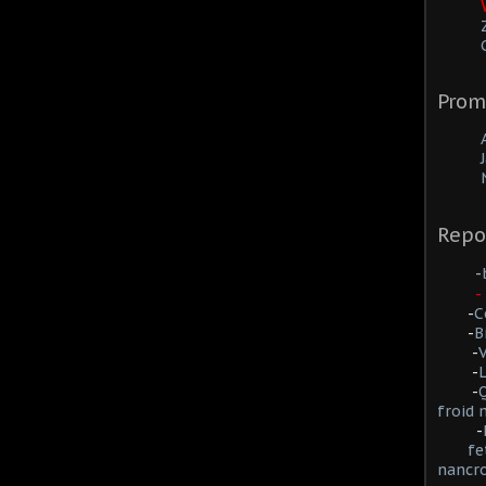
Prom
Repo
-
-
-
C
-
B
-
-
L
-
Q
froid
-
fe
nancr