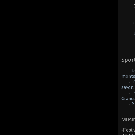
Sport
-
l
monts
-
savon
-
Grands
-
Ra
Musiq
-Festi