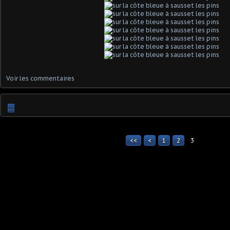
Voir les commentaires
…
<<
<
1
2
3