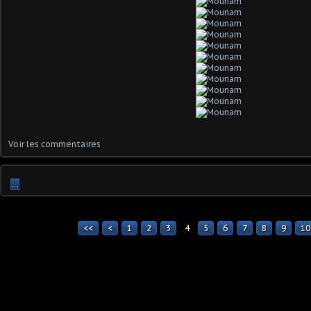
Voir les commentaires
…
<<
<
1
2
3
4
5
6
7
8
9
10